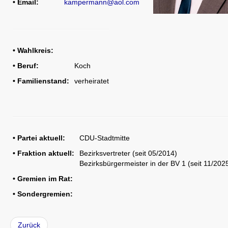
• Email:
kampermann@aol.com
• Wahlkreis:
CDU Slider 06
• Beruf:
Koch
• Familienstand:
verheiratet
• Partei aktuell:
CDU-Stadtmitte
CDU Slider 07
• Fraktion aktuell:
Bezirksvertreter (seit 05/2014)
Bezirksbürgermeister in der BV 1 (seit 11/202
• Gremien im Rat:
• Sondergremien:
CDU Slider 08
Zurück