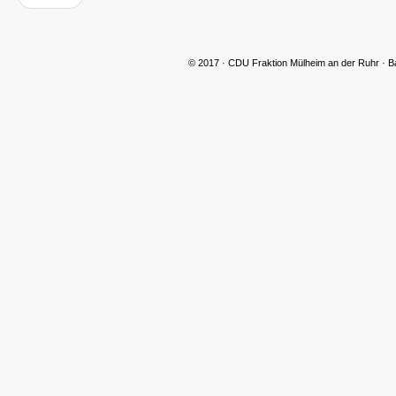
© 2017 · CDU Fraktion Mülheim an der Ruhr · B
CDU Slider 09
CDU Slider 10