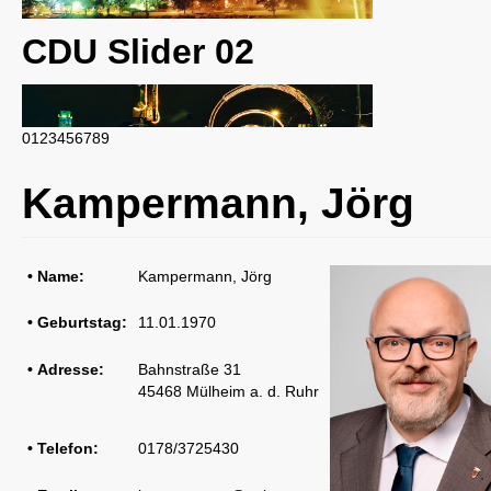
CDU Slider 02
0
1
2
3
4
5
6
7
8
9
CDU Slider 03
Kampermann, Jörg
• Name:
Kampermann, Jörg
• Geburtstag:
11.01.1970
CDU Slider 04
• Adresse:
Bahnstraße 31
45468 Mülheim a. d. Ruhr
• Telefon:
0178/3725430
CDU Slider 05