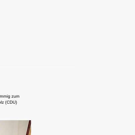
timmig zum
olz (CDU)