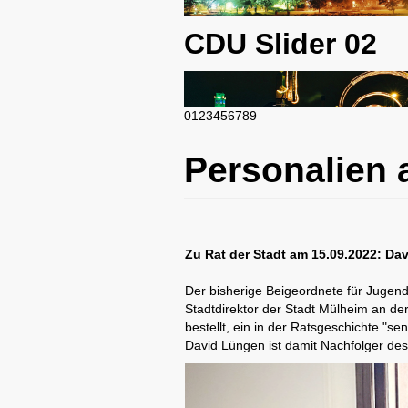
CDU Slider 02
0
1
2
3
4
5
6
7
8
9
CDU Slider 03
Personalien a
Zu Rat der Stadt am 15.09.2022: Da
CDU Slider 04
Der bisherige Beigeordnete für Jugen
Stadtdirektor der Stadt Mülheim an d
bestellt, ein in der Ratsgeschichte "s
David Lüngen ist damit Nachfolger des
CDU Slider 05