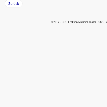
Zurück
© 2017 · CDU Fraktion Mülheim an der Ruhr · B
CDU Slider 06
CDU Slider 07
CDU Slider 08