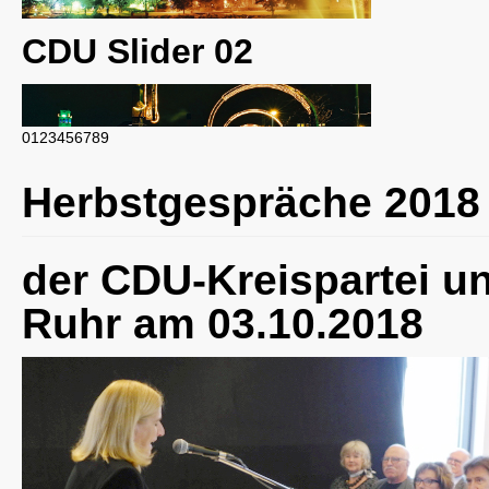
CDU Slider 02
0
1
2
3
4
5
6
7
8
9
CDU Slider 03
Herbstgespräche 2018
der CDU-Kreispartei u
Ruhr am 03.10.2018
CDU Slider 04
CDU Slider 05