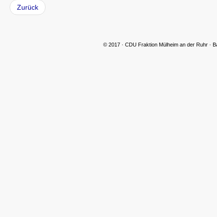
Zurück
© 2017 · CDU Fraktion Mülheim an der Ruhr · B
CDU Slider 06
CDU Slider 07
CDU Slider 08