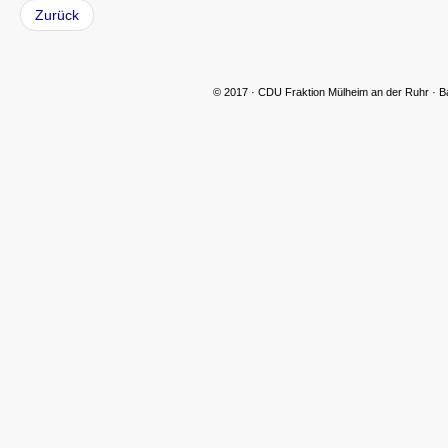
Zurück
© 2017 · CDU Fraktion Mülheim an der Ruhr · B
CDU Slider 06
CDU Slider 07
CDU Slider 08