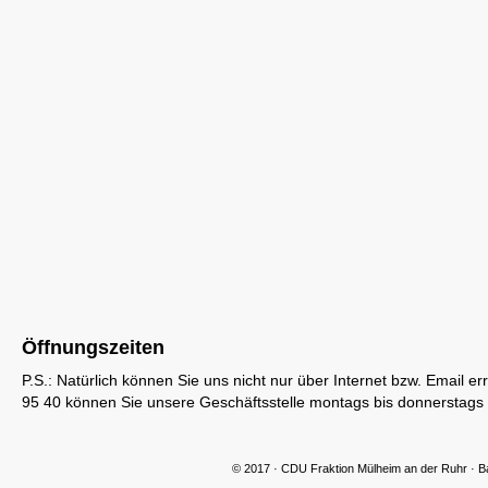
CDU Slider 06
CDU Slider 07
Öffnungszeiten
P.S.: Natürlich können Sie uns nicht nur über Internet bzw. Email 
95 40 können Sie unsere Geschäftsstelle montags bis donnerstags v
CDU Slider 08
© 2017 · CDU Fraktion Mülheim an der Ruhr · B