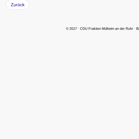
Zurück
© 2017 · CDU Fraktion Mülheim an der Ruhr · B
CDU Slider 06
CDU Slider 07
CDU Slider 08