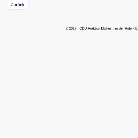
Zurück
© 2017 · CDU Fraktion Mülheim an der Ruhr · B
CDU Slider 06
CDU Slider 07
CDU Slider 08