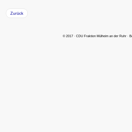
Zurück
CDU Slider 06
© 2017 · CDU Fraktion Mülheim an der Ruhr · B
CDU Slider 07
CDU Slider 08