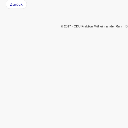
Zurück
© 2017 · CDU Fraktion Mülheim an der Ruhr · B
CDU Slider 06
CDU Slider 07
CDU Slider 08