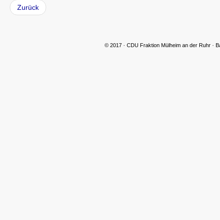
Zurück
© 2017 · CDU Fraktion Mülheim an der Ruhr · B
CDU Slider 06
CDU Slider 07
CDU Slider 08