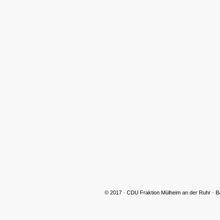
CDU Slider 06
CDU Slider 07
© 2017 · CDU Fraktion Mülheim an der Ruhr · B
CDU Slider 08