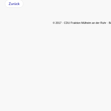
Zurück
© 2017 · CDU Fraktion Mülheim an der Ruhr · B
CDU Slider 06
CDU Slider 07
CDU Slider 08