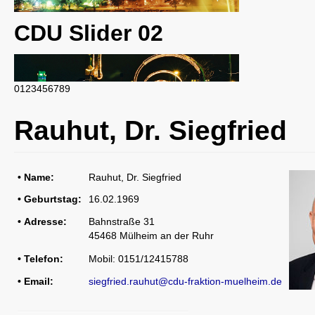
CDU Slider 02
0
1
2
3
4
5
6
7
8
9
CDU Slider 03
Rauhut, Dr. Siegfried
• Name:
Rauhut, Dr. Siegfried
• Geburtstag:
16.02.1969
CDU Slider 04
• Adresse:
Bahnstraße 31
45468 Mülheim an der Ruhr
• Telefon:
Mobil: 0151/12415788
• Email:
siegfried.rauhut@cdu-fraktion-muelheim.de
CDU Slider 05