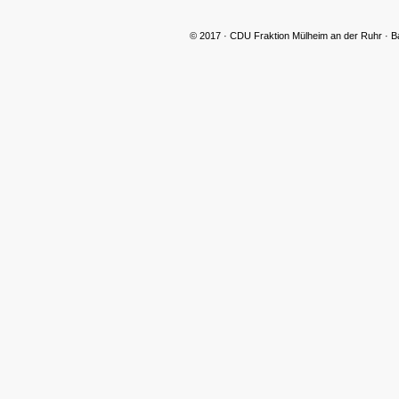
© 2017 · CDU Fraktion Mülheim an der Ruhr · B
CDU Slider 09
CDU Slider 10