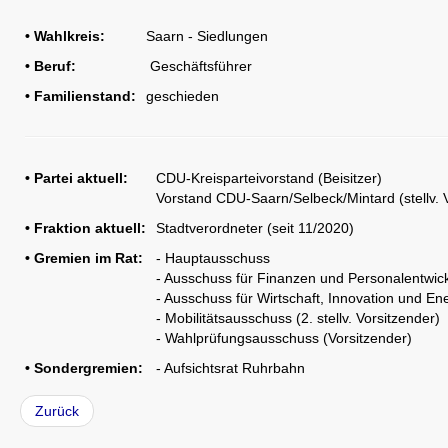
• Wahlkreis:
Saarn - Siedlungen
• Beruf:
Geschäftsführer
• Familienstand:
geschieden
CDU Slider 06
• Partei aktuell:
CDU-Kreisparteivorstand (Beisitzer)
Vorstand CDU-Saarn/Selbeck/Mintard (stellv. 
• Fraktion aktuell:
Stadtverordneter (seit 11/2020)
• Gremien im Rat:
- Hauptausschuss
CDU Slider 07
- Ausschuss für Finanzen und Personalentwic
- Ausschuss für Wirtschaft, Innovation und En
- Mobilitätsausschuss (2. stellv. Vorsitzender)
- Wahlprüfungsausschuss (Vorsitzender)
• Sondergremien:
- Aufsichtsrat Ruhrbahn
CDU Slider 08
Zurück