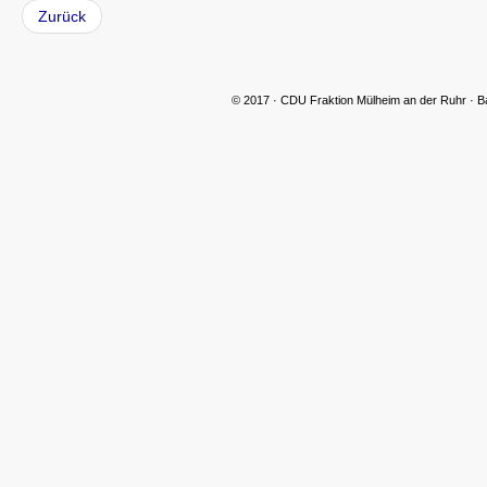
Zurück
© 2017 · CDU Fraktion Mülheim an der Ruhr · B
CDU Slider 06
CDU Slider 07
CDU Slider 08