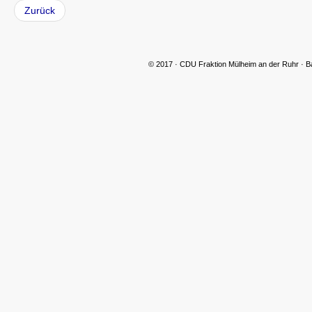
Zurück
© 2017 · CDU Fraktion Mülheim an der Ruhr · B
CDU Slider 06
CDU Slider 07
CDU Slider 08