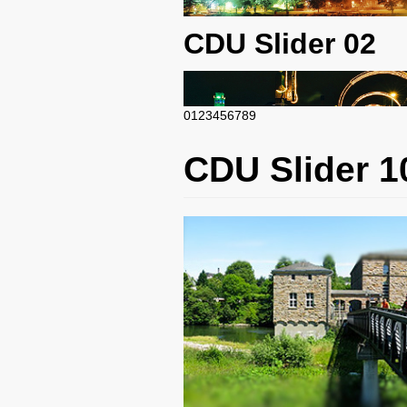
CDU Slider 02
0
1
2
3
4
5
6
7
8
9
CDU Slider 03
CDU Slider 1
CDU Slider 04
CDU Slider 05